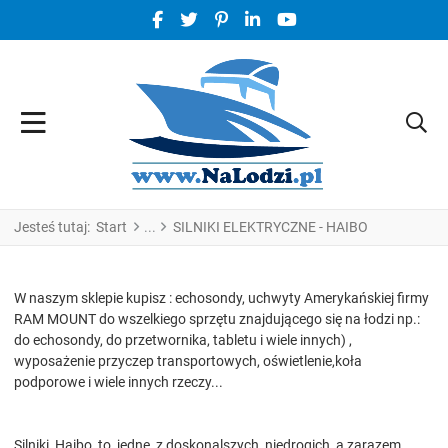
FACEBOOK SOCIAL LINK
TWITTER SOCIAL LINK
PINTEREST SOCIAL LINK
LINKEDIN SOCIAL LINK
YOUTUBE SOCIAL LINK
Jesteś tutaj:
Start
SILNIKI ELEKTRYCZNE - HAIBO
W naszym sklepie kupisz : echosondy, uchwyty Amerykańskiej firmy
RAM MOUNT do wszelkiego sprzętu znajdującego się na łodzi np.:
do echosondy, do przetwornika, tabletu i wiele innych) ,
wyposażenie przyczep transportowych, oświetlenie,koła
podporowe i wiele innych rzeczy...
Silniki Haibo to jedne z doskonalszych, niedrogich a zarazem