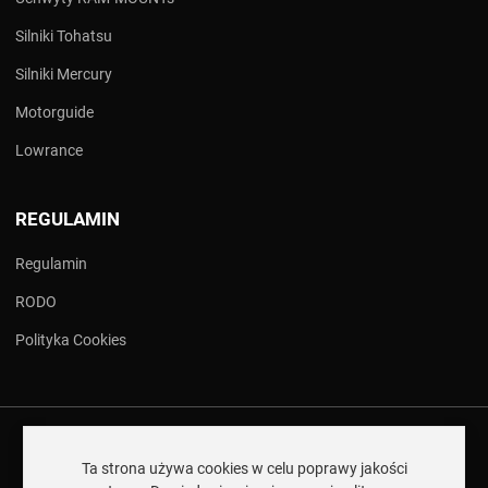
Silniki Tohatsu
Silniki Mercury
Motorguide
Lowrance
REGULAMIN
Regulamin
RODO
Polityka Cookies
COPYRIGHT © 2026 NA ŁODZI! - WSZYSTKO CZEGO POTRZEBUJESZ..
WSZELKIE PRAWA ZASTRZEŻONE.
Ta strona używa cookies w celu poprawy jakości
JOOMLA!
JEST WOLNYM OPROGRAMOWANIEM WYDANYM NA