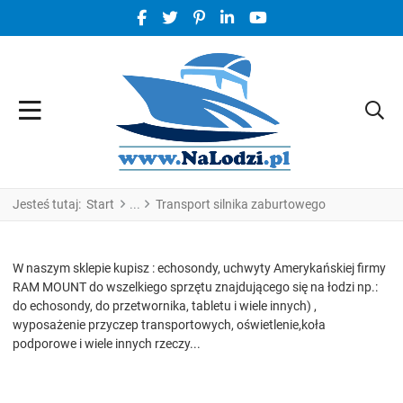
FACEBOOK SOCIAL LINK
TWITTER SOCIAL LINK
PINTEREST SOCIAL LINK
LINKEDIN SOCIAL LINK
YOUTUBE SOCIAL LINK
Jesteś tutaj:
Start
Transport silnika zaburtowego
W naszym sklepie kupisz : echosondy, uchwyty Amerykańskiej firmy
RAM MOUNT do wszelkiego sprzętu znajdującego się na łodzi np.:
do echosondy, do przetwornika, tabletu i wiele innych) ,
wyposażenie przyczep transportowych, oświetlenie,koła
podporowe i wiele innych rzeczy...