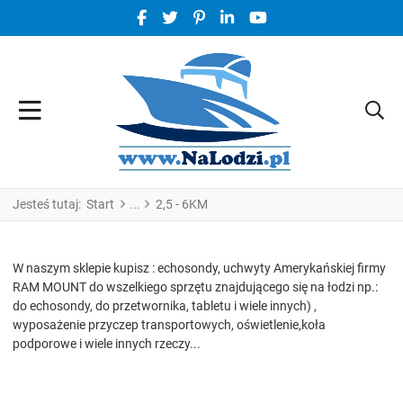
FACEBOOK SOCIAL LINK
TWITTER SOCIAL LINK
PINTEREST SOCIAL LINK
LINKEDIN SOCIAL LINK
YOUTUBE SOCIAL LINK
Jesteś tutaj:
Start
2,5 - 6KM
W naszym sklepie kupisz : echosondy, uchwyty Amerykańskiej firmy
RAM MOUNT do wszelkiego sprzętu znajdującego się na łodzi np.:
do echosondy, do przetwornika, tabletu i wiele innych) ,
wyposażenie przyczep transportowych, oświetlenie,koła
podporowe i wiele innych rzeczy...